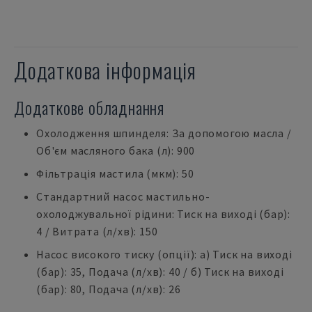
Додаткова інформація
Додаткове обладнання
Охолодження шпинделя: За допомогою масла /
Об'єм масляного бака (л): 900
Фільтрація мастила (мкм): 50
Стандартний насос мастильно-
охолоджувальної рідини: Тиск на виході (бар):
4 / Витрата (л/хв): 150
Насос високого тиску (опції): a) Тиск на виході
(бар): 35, Подача (л/хв): 40 / б) Тиск на виході
(бар): 80, Подача (л/хв): 26