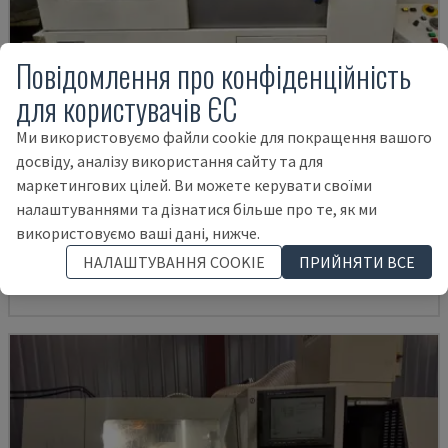
Повідомлення про конфіденційність
для користувачів ЄС
Ми використовуємо файли cookie для покращення вашого
досвіду, аналізу використання сайту та для
маркетингових цілей. Ви можете керувати своїми
A20
налаштуваннями та дізнатися більше про те, як ми
CITIZEN - ТОКАРНИЙ ВЕРСТАТ ШВЕЙЦАРСЬКОГО ТИПУ
використовуємо ваші дані, нижче.
ІТАЛІЯ
2018
НАЛАШТУВАННЯ COOKIE
ПРИЙНЯТИ ВСЕ
67.000 €