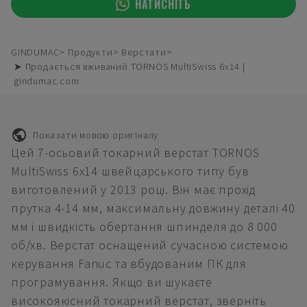
НАТИСНІТЬ
GINDUMAC
Продукти
Верстати
➤ Продається вживаний TORNOS MultiSwiss 6x14 |
gindumac.com
Показати мовою оригіналу
Цей 7-осьовий токарний верстат TORNOS
MultiSwiss 6x14 швейцарського типу був
виготовлений у 2013 році. Він має прохід
прутка 4-14 мм, максимальну довжину деталі 40
мм і швидкість обертання шпинделя до 8 000
об/хв. Верстат оснащений сучасною системою
керування Fanuc та вбудованим ПК для
програмування. Якщо ви шукаєте
високоякісний токарний верстат, зверніть