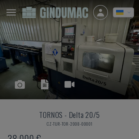
TORNOS
-
Delta 20/5
CZ-TUR-TOR-2008-00001
38.000 €