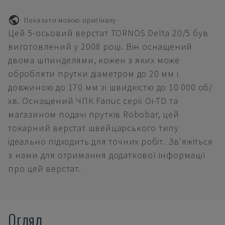
Показати мовою оригіналу
Цей 5-осьовий верстат TORNOS Delta 20/5 був
виготовлений у 2008 році. Він оснащений
двома шпинделями, кожен з яких може
обробляти прутки діаметром до 20 мм і
довжиною до 170 мм зі швидкістю до 10 000 об/
хв. Оснащений ЧПК Fanuc серії Oi-TD та
магазином подачі прутків Robobar, цей
токарний верстат швейцарського типу
ідеально підходить для точних робіт. Зв'яжіться
з нами для отримання додаткової інформації
про цей верстат.
Огляд