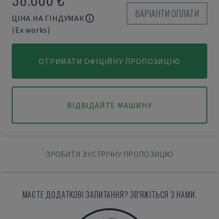
ВАРІАНТИ ОПЛАТИ
ЦІНА НА ГІНДУМАК
(Ex works)
ОТРИМАТИ ОФІЦІЙНУ ПРОПОЗИЦІЮ
ВІДВІДАЙТЕ МАШИНУ
ЗРОБИТИ ЗУСТРІЧНУ ПРОПОЗИЦІЮ
МАЄТЕ ДОДАТКОВІ ЗАПИТАННЯ? ЗВ'ЯЖІТЬСЯ З НАМИ.