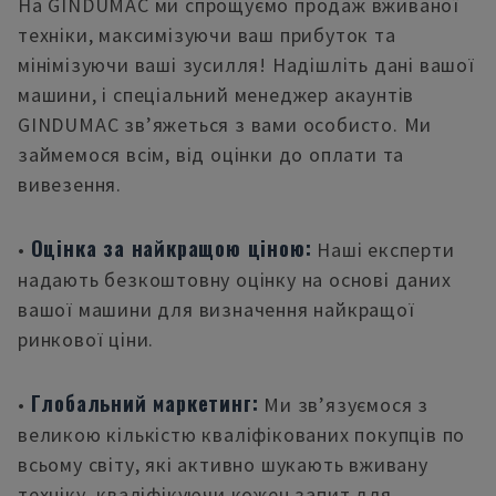
На GINDUMAC ми спрощуємо продаж вживаної
техніки, максимізуючи ваш прибуток та
мінімізуючи ваші зусилля! Надішліть дані вашої
машини, і спеціальний менеджер акаунтів
GINDUMAC зв’яжеться з вами особисто. Ми
займемося всім, від оцінки до оплати та
вивезення.
Оцінка за найкращою ціною:
•
Наші експерти
надають безкоштовну оцінку на основі даних
вашої машини для визначення найкращої
ринкової ціни.
Глобальний маркетинг:
•
Ми зв’язуємося з
великою кількістю кваліфікованих покупців по
всьому світу, які активно шукають вживану
техніку, кваліфікуючи кожен запит для