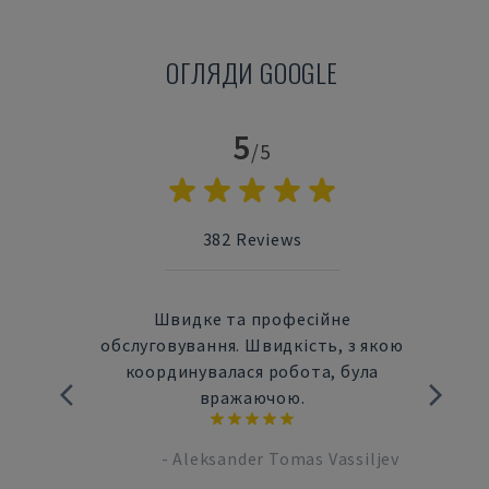
ОГЛЯДИ GOOGLE
5
/5
382
Reviews
алися
Швидке та професійне
джу
обслуговування. Швидкість, з якою
зможу
координувалася робота, була
пре
е.
вражаючою.
досв
Boleas
-
Aleksander Tomas Vassiljev