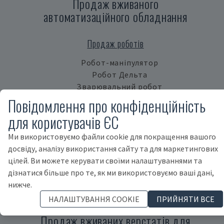
Продаж вживаного
автоматизаційного обладнання
Продаж роботів
Робот-маніпулятор
Робот Дельта
Зварювальний робот
Колаборативний робот
Повідомлення про конфіденційність
Портальний робот
для користувачів ЄС
Продаж іншого автоматизаційного обладнання
Ми використовуємо файли cookie для покращення вашого
досвіду, аналізу використання сайту та для маркетингових
Система автоматизації
цілей. Ви можете керувати своїми налаштуваннями та
Система обробки палет
дізнатися більше про те, як ми використовуємо ваші дані,
Система переміщення заготовки
нижче.
Інше обладнання для автоматизації
НАЛАШТУВАННЯ COOKIE
ПРИЙНЯТИ ВСЕ
Продаж вживаних верстатів для