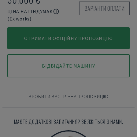
ВАРІАНТИ ОПЛАТИ
ЦІНА НА ГІНДУМАК
(Ex works)
ОТРИМАТИ ОФІЦІЙНУ ПРОПОЗИЦІЮ
ВІДВІДАЙТЕ МАШИНУ
ЗРОБИТИ ЗУСТРІЧНУ ПРОПОЗИЦІЮ
МАЄТЕ ДОДАТКОВІ ЗАПИТАННЯ? ЗВ'ЯЖІТЬСЯ З НАМИ.