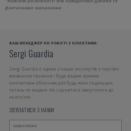
*Можливі розбіжності між наведеними даними та
фактичними значеннями
ВАШ МЕНЕДЖЕР ПО РОБОТІ З КЛІЄНТАМИ:
Sergi Guardia
Sergi Guardia
є одним з наших експертів з торгівлі
вживаною технікою і буде вашим прямим
контактним обличчям для будь-яких подальших
питань по машині. Не соромтеся звертатися до
нього/неї.
ЗВ'ЯЗАТИСЯ З НАМИ