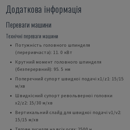
Додаткова інформація
Переваги машини
Технічні переваги машини
Потужність головного шпинделя
(переривчаста): 11. 0 кВт
Крутний момент головного шпинделя
(безперервний): 95. 5 нм
Поперечний супорт швидкої подачі x1/z1: 15/15
м/хв
Швидкісний супорт револьверної головки
x2/z2: 15/30 м/хв
Вертикальний слайд для швидкої подачі v1/v2:
15/15 м/хв
Тягове зусилля на всіх осях: 2500 н