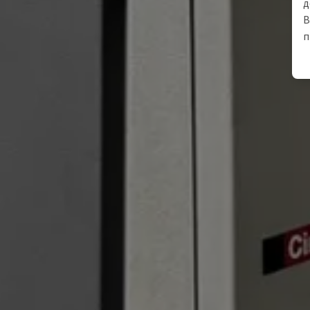
д
В
п