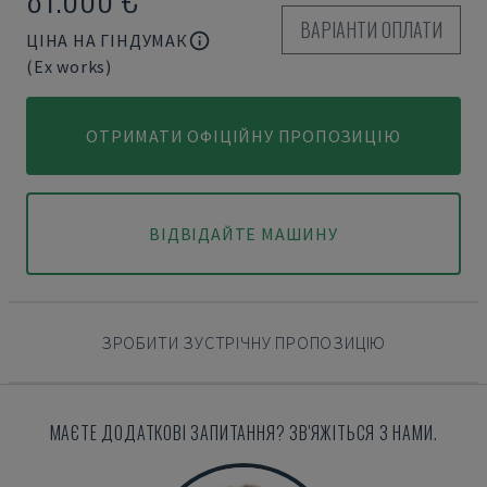
ВАРІАНТИ ОПЛАТИ
ЦІНА НА ГІНДУМАК
(Ex works)
ОТРИМАТИ ОФІЦІЙНУ ПРОПОЗИЦІЮ
ВІДВІДАЙТЕ МАШИНУ
ЗРОБИТИ ЗУСТРІЧНУ ПРОПОЗИЦІЮ
МАЄТЕ ДОДАТКОВІ ЗАПИТАННЯ? ЗВ'ЯЖІТЬСЯ З НАМИ.