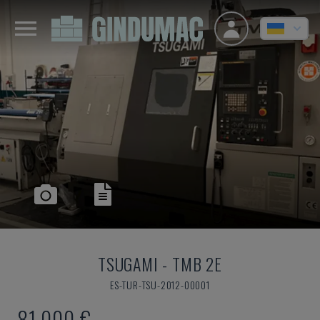
TSUGAMI
-
TMB 2E
ES-TUR-TSU-2012-00001
81.000 €