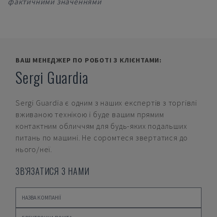
фактичними значеннями
ВАШ МЕНЕДЖЕР ПО РОБОТІ З КЛІЄНТАМИ:
Sergi Guardia
Sergi Guardia
є одним з наших експертів з торгівлі
вживаною технікою і буде вашим прямим
контактним обличчям для будь-яких подальших
питань по машині. Не соромтеся звертатися до
нього/неї.
ЗВ'ЯЗАТИСЯ З НАМИ