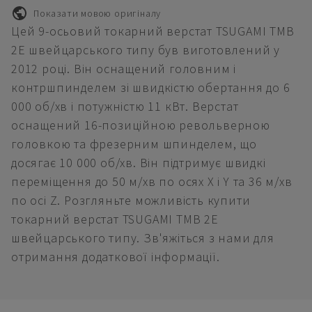
Показати мовою оригіналу
Цей 9-осьовий токарний верстат TSUGAMI TMB
2E швейцарського типу був виготовлений у
2012 році. Він оснащений головним і
контршпинделем зі швидкістю обертання до 6
000 об/хв і потужністю 11 кВт. Верстат
оснащений 16-позиційною револьверною
головкою та фрезерним шпинделем, що
досягає 10 000 об/хв. Він підтримує швидкі
переміщення до 50 м/хв по осях X і Y та 36 м/хв
по осі Z. Розгляньте можливість купити
токарний верстат TSUGAMI TMB 2E
швейцарського типу. Зв'яжіться з нами для
отримання додаткової інформації.