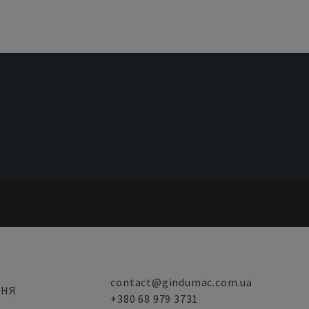
contact@gindumac.com.ua
ННЯ
+380 68 979 3731