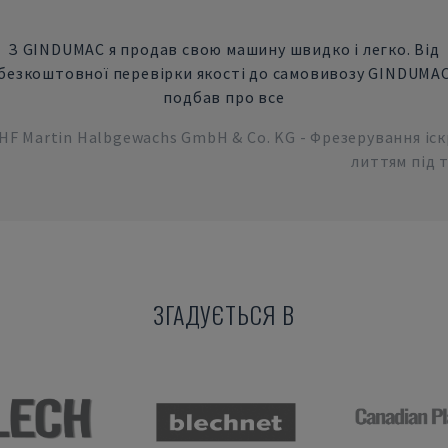
З GINDUMAC я продав свою машину швидко і легко. Від
безкоштовної перевірки якості до самовивозу GINDUMA
подбав про все
HF Martin Halbgewachs GmbH & Co. KG - Фрезерування іс
литтям під 
ЗГАДУЄТЬСЯ В