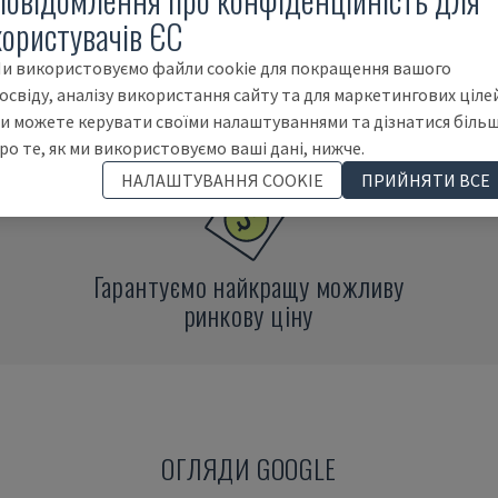
користувачів ЄС
и використовуємо файли cookie для покращення вашого
ВЦЯ
ПЕ
освіду, аналізу використання сайту та для маркетингових цілей
и можете керувати своїми налаштуваннями та дізнатися біль
ро те, як ми використовуємо ваші дані, нижче.
НАЛАШТУВАННЯ COOKIE
ПРИЙНЯТИ ВСЕ
Гарантуємо найкращу можливу
ринкову ціну
ОГЛЯДИ GOOGLE