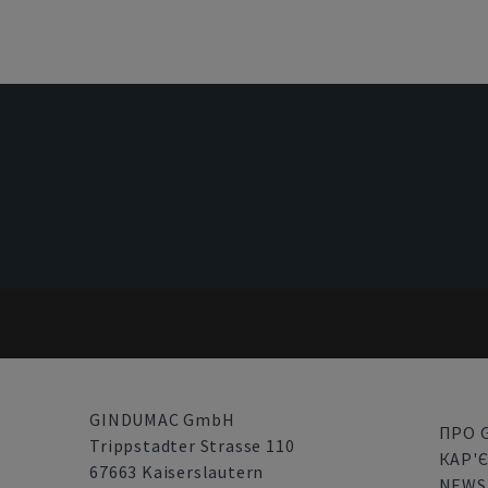
GINDUMAC GmbH
ПРО 
Trippstadter Strasse 110
КАР'
67663 Kaiserslautern
NEW