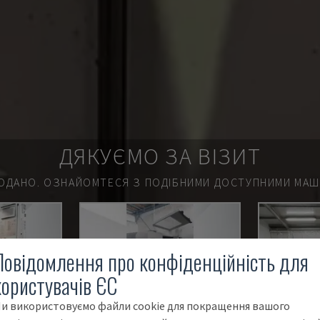
ДЯКУЄМО ЗА ВІЗИТ
ОДАНО.
ОЗНАЙОМТЕСЯ З ПОДІБНИМИ ДОСТУПНИМИ МАШИ
Повідомлення про конфіденційність для
користувачів ЄС
и використовуємо файли cookie для покращення вашого