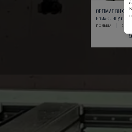
д
В
OPTIMAT BHX 20
п
HOMAG - ЧПУ ОБРАБ
ПОЛЬЩА
2016