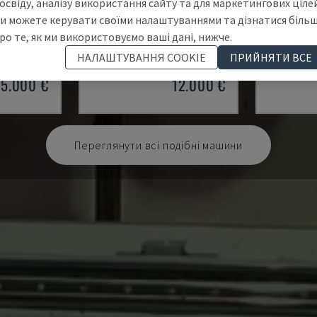
освіду, аналізу використання сайту та для маркетингових цілей
и можете керувати своїми налаштуваннями та дізнатися біль
0
POINT 2
ROVER K
ро те, як ми використовуємо ваші дані, нижче.
ОТКА ЦЕНТР
VITAP - ЧПУ ОБРАБОТКА ЦЕНТР
BIESSE - Ч
НАЛАШТУВАННЯ COOKIE
ПРИЙНЯТИ ВСЕ
НІМЕЧЧИНА
2016
ПОЛЬЩА
55.000 €
12.000 €
Переглянути всі подібні машини