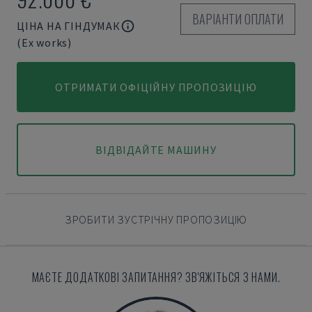
ВАРІАНТИ ОПЛАТИ
ЦІНА НА ГІНДУМАК
(Ex works)
ОТРИМАТИ ОФІЦІЙНУ ПРОПОЗИЦІЮ
ВІДВІДАЙТЕ МАШИНУ
ЗРОБИТИ ЗУСТРІЧНУ ПРОПОЗИЦІЮ
МАЄТЕ ДОДАТКОВІ ЗАПИТАННЯ? ЗВ'ЯЖІТЬСЯ З НАМИ.