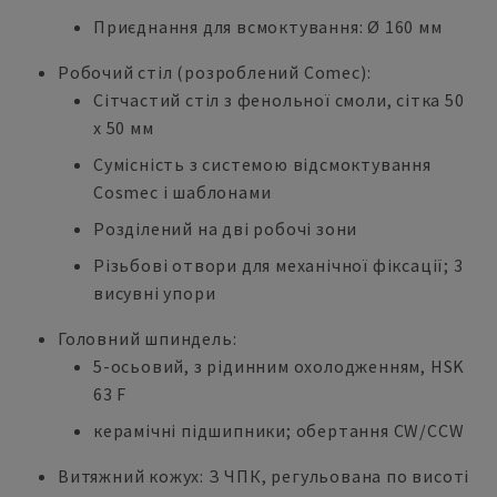
Приєднання для всмоктування: Ø 160 мм
Робочий стіл (розроблений Comec):
Сітчастий стіл з фенольної смоли, сітка 50
x 50 мм
Сумісність з системою відсмоктування
Cosmec і шаблонами
Розділений на дві робочі зони
Різьбові отвори для механічної фіксації; 3
висувні упори
Головний шпиндель:
5-осьовий, з рідинним охолодженням, HSK
63 F
керамічні підшипники; обертання CW/CCW
Витяжний кожух: З ЧПК, регульована по висоті