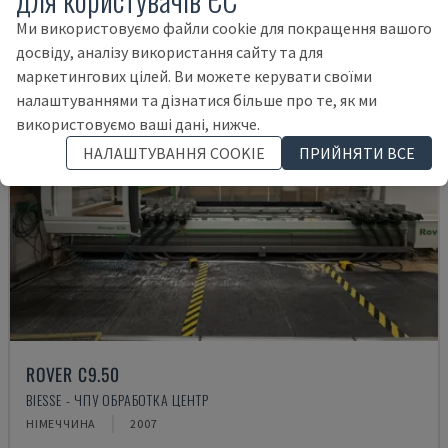
Ми використовуємо файли cookie для покращення вашого
досвіду, аналізу використання сайту та для
маркетингових цілей. Ви можете керувати своїми
налаштуваннями та дізнатися більше про те, як ми
використовуємо ваші дані, нижче.
НАЛАШТУВАННЯ COOKIE
ПРИЙНЯТИ ВСЕ
ROVER C9.50
BIESSE - ЧПУ ОБРАБОТКА ЦЕНТР
НІМЕЧЧИНА
2007