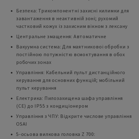
Безпека: Трикомпонентні захисні килимки для
завантаження в неактивній зоні; рухомий
частковий кожух із захисним вікном з лексану
Центральне змащення: Автоматичне
Вакуумна система: Для маятникової обробки з
постійною потужністю всмоктування в обох
робочих зонах
Управління: Кабельний пульт дистанційного
керування для основних функцій; мобільний
пульт керування
Електрика: Пилозахищена шафа управління
(CE) до IP55 з кондиціонером
Управління з ЧПУ: Відкрите числове управління
OSAI
5-осьова вилкова головка Z 700: