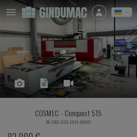
COSMEC
-
Conquest 515
DE-CNC-COS-2021-00001
92.000 €