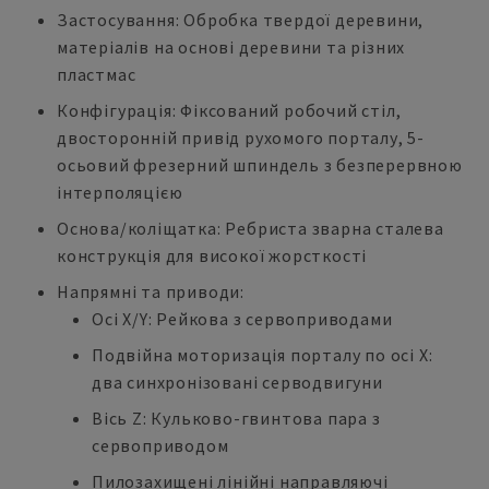
Застосування: Обробка твердої деревини,
матеріалів на основі деревини та різних
пластмас
Конфігурація: Фіксований робочий стіл,
двосторонній привід рухомого порталу, 5-
осьовий фрезерний шпиндель з безперервною
інтерполяцією
Основа/коліщатка: Ребриста зварна сталева
конструкція для високої жорсткості
Напрямні та приводи:
Осі X/Y: Рейкова з сервоприводами
Подвійна моторизація порталу по осі X:
два синхронізовані серводвигуни
Вісь Z: Кульково-гвинтова пара з
сервоприводом
Пилозахищені лінійні направляючі