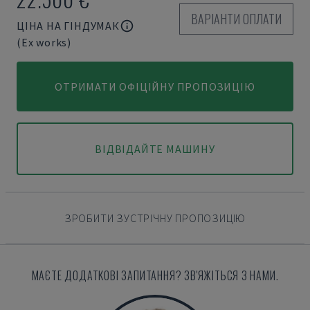
ВАРІАНТИ ОПЛАТИ
ЦІНА НА ГІНДУМАК
(Ex works)
ОТРИМАТИ ОФІЦІЙНУ ПРОПОЗИЦІЮ
ВІДВІДАЙТЕ МАШИНУ
ЗРОБИТИ ЗУСТРІЧНУ ПРОПОЗИЦІЮ
МАЄТЕ ДОДАТКОВІ ЗАПИТАННЯ? ЗВ'ЯЖІТЬСЯ З НАМИ.