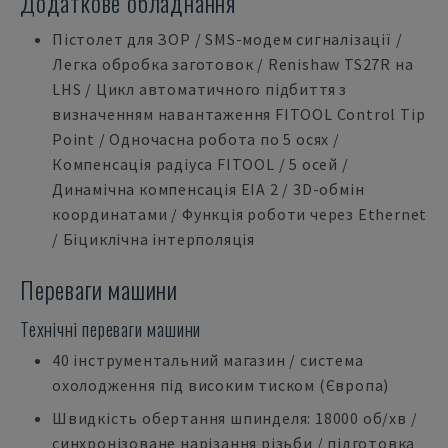
Додаткове обладнання
Пістолет для ЗОР / SMS-модем сигналізації /
Легка обробка заготовок / Renishaw TS27R на
LHS / Цикл автоматичного підбиття з
визначенням навантаження FITOOL Control Tip
Point / Одночасна робота по 5 осях /
Компенсація радіуса FITOOL / 5 осей /
Динамічна компенсація EIA 2 / 3D-обмін
координатами / Функція роботи через Ethernet
/ Біциклічна інтерполяція
Переваги машини
Технічні переваги машини
40 інструментальний магазин / система
охолодження під високим тиском (Європа)
Швидкість обертання шпинделя: 18000 об/хв /
синхронізоване нарізання різьби / підготовка