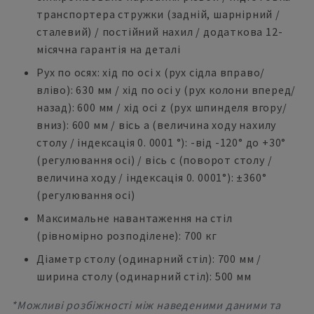
транспортера стружки (задній, шарнірний /
сталевий) / постійний нахил / додаткова 12-
місячна гарантія на деталі
Рух по осях: хід по осі x (рух сідла вправо/
вліво): 630 мм / хід по осі y (рух колони вперед/
назад): 600 мм / хід осі z (рух шпинделя вгору/
вниз): 600 мм / вісь a (величина ходу нахилу
столу / індексація 0. 0001 °): -від -120° до +30°
(регулювання осі) / вісь c (поворот столу /
величина ходу / індексація 0. 0001°): ±360°
(регулювання осі)
Максимальне навантаження на стіл
(рівномірно розподілене): 700 кг
Діаметр столу (одинарний стіл): 700 мм /
ширина столу (одинарний стіл): 500 мм
*Можливі розбіжності між наведеними даними та