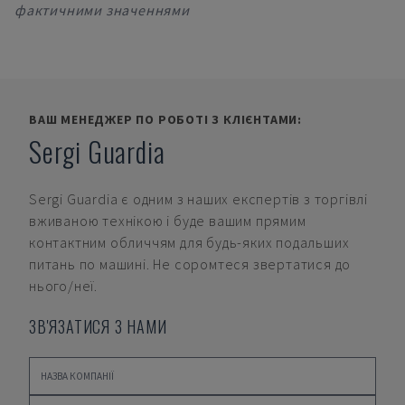
фактичними значеннями
ВАШ МЕНЕДЖЕР ПО РОБОТІ З КЛІЄНТАМИ:
Sergi Guardia
Sergi Guardia
є одним з наших експертів з торгівлі
вживаною технікою і буде вашим прямим
контактним обличчям для будь-яких подальших
питань по машині. Не соромтеся звертатися до
нього/неї.
ЗВ'ЯЗАТИСЯ З НАМИ