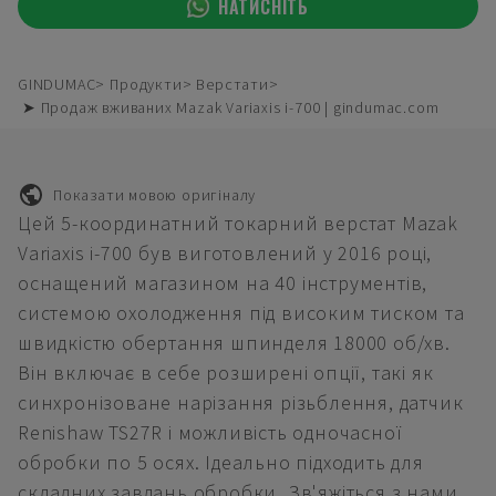
НАТИСНІТЬ
GINDUMAC
Продукти
Верстати
➤ Продаж вживаних Mazak Variaxis i-700 | gindumac.com
Показати мовою оригіналу
Цей 5-координатний токарний верстат Mazak
Variaxis i-700 був виготовлений у 2016 році,
оснащений магазином на 40 інструментів,
системою охолодження під високим тиском та
швидкістю обертання шпинделя 18000 об/хв.
Він включає в себе розширені опції, такі як
синхронізоване нарізання різьблення, датчик
Renishaw TS27R і можливість одночасної
обробки по 5 осях. Ідеально підходить для
складних завдань обробки. Зв'яжіться з нами