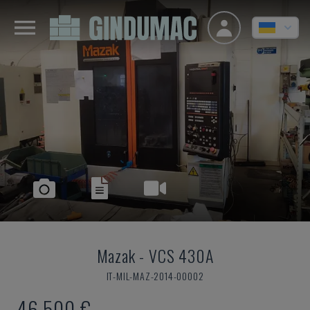
Mazak
-
VCS 430A
IT-MIL-MAZ-2014-00002
46.500 €