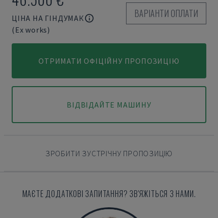
ВАРІАНТИ ОПЛАТИ
ЦІНА НА ГІНДУМАК
(Ex works)
ОТРИМАТИ ОФІЦІЙНУ ПРОПОЗИЦІЮ
ВІДВІДАЙТЕ МАШИНУ
ЗРОБИТИ ЗУСТРІЧНУ ПРОПОЗИЦІЮ
МАЄТЕ ДОДАТКОВІ ЗАПИТАННЯ? ЗВ'ЯЖІТЬСЯ З НАМИ.