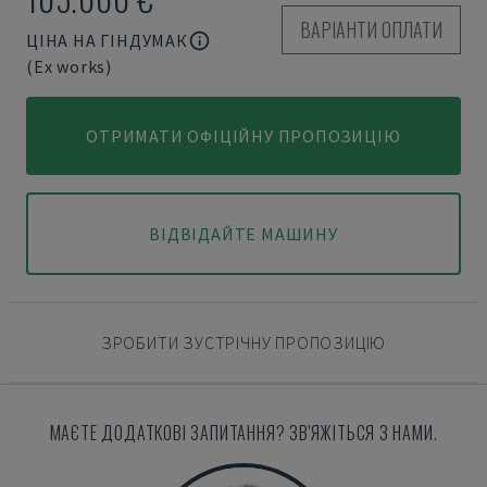
ВАРІАНТИ ОПЛАТИ
ЦІНА НА ГІНДУМАК
(Ex works)
ОТРИМАТИ ОФІЦІЙНУ ПРОПОЗИЦІЮ
ВІДВІДАЙТЕ МАШИНУ
ЗРОБИТИ ЗУСТРІЧНУ ПРОПОЗИЦІЮ
МАЄТЕ ДОДАТКОВІ ЗАПИТАННЯ? ЗВ'ЯЖІТЬСЯ З НАМИ.