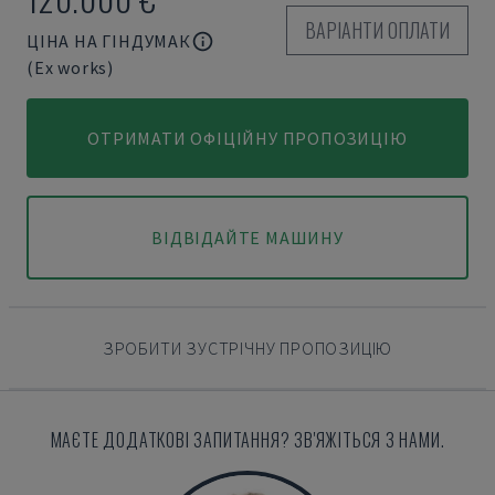
ВАРІАНТИ ОПЛАТИ
ЦІНА НА ГІНДУМАК
(Ex works)
ОТРИМАТИ ОФІЦІЙНУ ПРОПОЗИЦІЮ
ВІДВІДАЙТЕ МАШИНУ
ЗРОБИТИ ЗУСТРІЧНУ ПРОПОЗИЦІЮ
МАЄТЕ ДОДАТКОВІ ЗАПИТАННЯ? ЗВ'ЯЖІТЬСЯ З НАМИ.