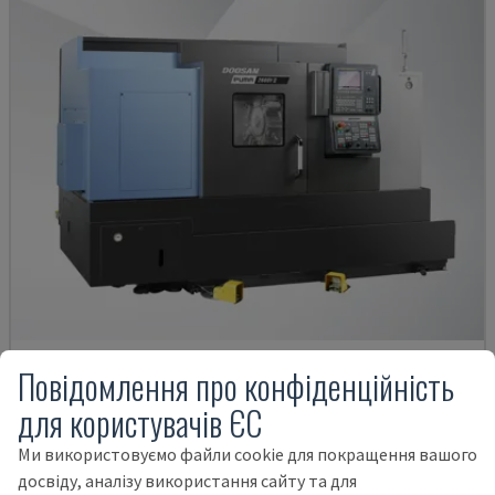
Повідомлення про конфіденційність
PUMA 2600Y II
DN SOLUTIONS - ТОКАРНО-ФРЕЗЕРНИЙ ЦЕНТР
для користувачів ЄС
ПОРТУГАЛІЯ
2024
Ми використовуємо файли cookie для покращення вашого
158.000 €
досвіду, аналізу використання сайту та для