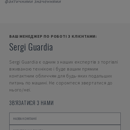
фактичними значеннями
ВАШ МЕНЕДЖЕР ПО РОБОТІ З КЛІЄНТАМИ:
Sergi Guardia
Sergi Guardia
є одним з наших експертів з торгівлі
вживаною технікою і буде вашим прямим
контактним обличчям для будь-яких подальших
питань по машині. Не соромтеся звертатися до
нього/неї.
ЗВ'ЯЗАТИСЯ З НАМИ