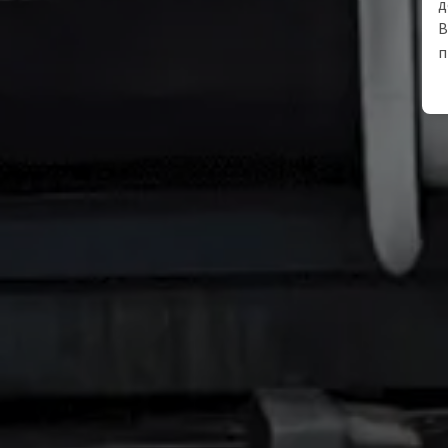
д
В
п