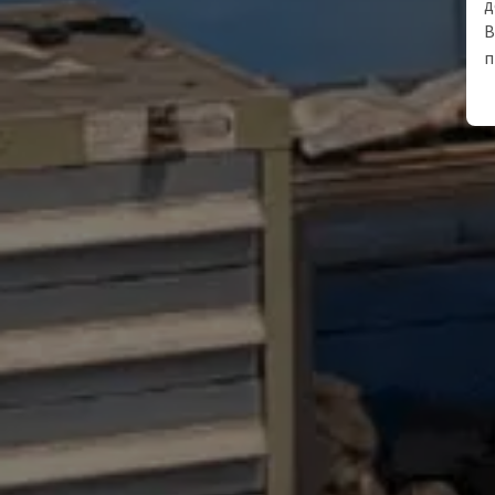
д
В
п