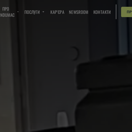
ПРО
ПОСЛУГИ
КАР'ЄРА
NEWSROOM
КОНТАКТИ
П
INDUMAC