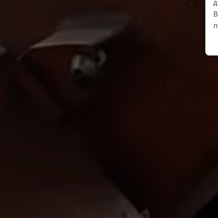
д
В
п