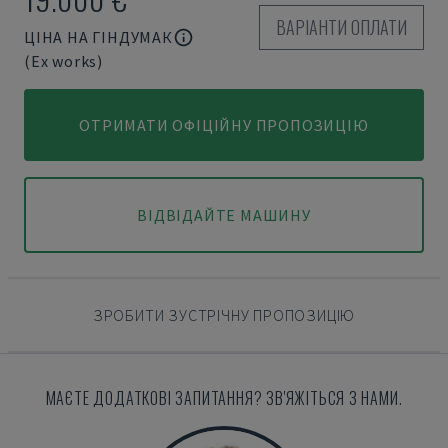
ВАРІАНТИ ОПЛАТИ
ЦІНА НА ГІНДУМАК
(Ex works)
ОТРИМАТИ ОФІЦІЙНУ ПРОПОЗИЦІЮ
ВІДВІДАЙТЕ МАШИНУ
ЗРОБИТИ ЗУСТРІЧНУ ПРОПОЗИЦІЮ
МАЄТЕ ДОДАТКОВІ ЗАПИТАННЯ? ЗВ'ЯЖІТЬСЯ З НАМИ.