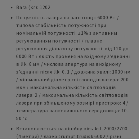
Вага (кг): 1202
Потужність лазера на заготовці: 6000 Вт /
типова стабільність потужності при
номінальній потужності: ±1% з активним
регулюванням потужності / плавне
регулювання діапазону потужності: від 120 до
6000 Вт / якість променя на вхідному з'єднанні
в llk: 8 мм / числова апертура на вихідному
з'єднанні після llk: 0. 1 / довжина хвилі: 1030 нм
/ мінімальний діаметр світловодів лазера: 200
мкм / максимальна кількість світловодів
лазера: 2 / максимальна кількість світловодів
лазера при збільшеному розмірі пристрою: 4 /
температура навколишнього середовища: 10-
50 °c
Встановлюється на лінійну вісь ksl-2000/2700
(4 метри) / лазер trumpf trudisk 6002 / різні