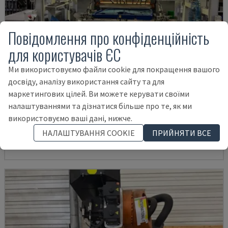
Повідомлення про конфіденційність
для користувачів ЄС
Ми використовуємо файли cookie для покращення вашого
досвіду, аналізу використання сайту та для
маркетингових цілей. Ви можете керувати своїми
AUDI TSV D5 TÜR
налаштуваннями та дізнатися більше про те, як ми
CHANGO - РОБОТ-МАНІПУЛЯТОР
використовуємо ваші дані, нижче.
НІМЕЧЧИНА
2020
200 HRS
НАЛАШТУВАННЯ COOKIE
ПРИЙНЯТИ ВСЕ
62.000 €