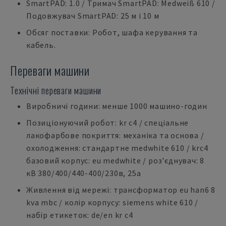
SmartPAD: 1.0 / Тримач SmartPAD: Medweiß 610 /
Подовжувач SmartPAD: 25 м і 10 м
Обсяг поставки: Робот, шафа керування та
кабель.
Переваги машини
Технічні переваги машини
Виробничі години: менше 1000 машино-годин
Позиціонуючий робот: kr c4 / спеціальне
лакофарбове покриття: механіка та основа /
охолодження: стандартне medwhite 610 / krc4
базовий корпус: eu medwhite / роз'єднувач: 8
кВ 380/400/440-400/230в, 25а
Живлення від мережі: трансформатор eu han6 8
kva mbc / колір корпусу: siemens white 610 /
набір етикеток: de/en kr c4