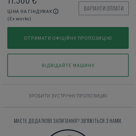
ВАРІАНТИ ОПЛАТИ
ЦІНА НА ГІНДУМАК
(Ex works)
ОТРИМАТИ ОФІЦІЙНУ ПРОПОЗИЦІЮ
ВІДВІДАЙТЕ МАШИНУ
ЗРОБИТИ ЗУСТРІЧНУ ПРОПОЗИЦІЮ
МАЄТЕ ДОДАТКОВІ ЗАПИТАННЯ? ЗВ'ЯЖІТЬСЯ З НАМИ.