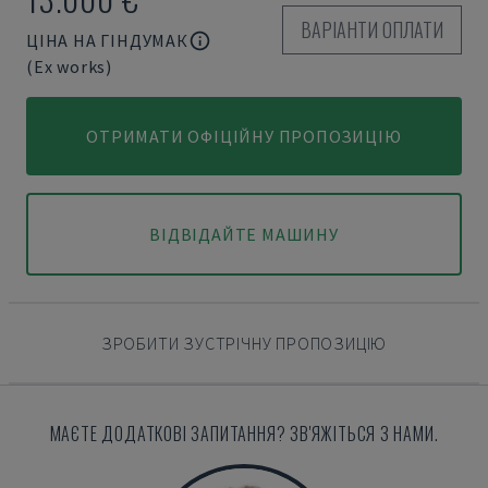
ВАРІАНТИ ОПЛАТИ
ЦІНА НА ГІНДУМАК
(Ex works)
ОТРИМАТИ ОФІЦІЙНУ ПРОПОЗИЦІЮ
ВІДВІДАЙТЕ МАШИНУ
ЗРОБИТИ ЗУСТРІЧНУ ПРОПОЗИЦІЮ
МАЄТЕ ДОДАТКОВІ ЗАПИТАННЯ? ЗВ'ЯЖІТЬСЯ З НАМИ.