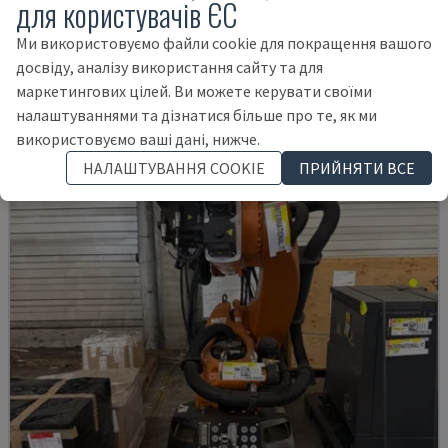
для користувачів ЄС
AUDI TSV D5 TÜR
CHANGO - РОБОТ-МАНІПУЛЯТОР
Ми використовуємо файли cookie для покращення вашого
НІМЕЧЧИНА
2020
200 HRS
досвіду, аналізу використання сайту та для
62.000 €
маркетингових цілей. Ви можете керувати своїми
налаштуваннями та дізнатися більше про те, як ми
використовуємо ваші дані, нижче.
НАЛАШТУВАННЯ COOKIE
ПРИЙНЯТИ ВСЕ