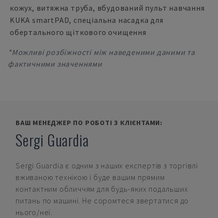
кожух, витяжна труба, вбудований пульт навчання
KUKA smartPAD, спеціальна насадка для
обертального щіткового очищення
*Можливі розбіжності між наведеними даними та
фактичними значеннями
ВАШ МЕНЕДЖЕР ПО РОБОТІ З КЛІЄНТАМИ:
Sergi Guardia
Sergi Guardia
є одним з наших експертів з торгівлі
вживаною технікою і буде вашим прямим
контактним обличчям для будь-яких подальших
питань по машині. Не соромтеся звертатися до
нього/неї.