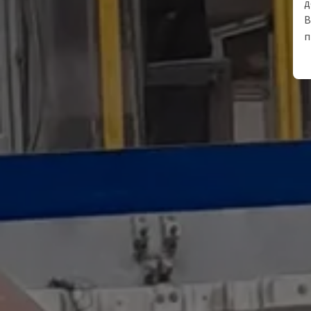
д
В
п