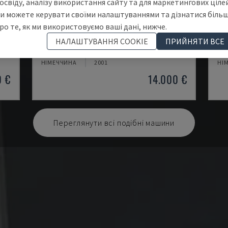
освіду, аналізу використання сайту та для маркетингових цілей
и можете керувати своїми налаштуваннями та дізнатися біль
ро те, як ми використовуємо ваші дані, нижче.
EMCOMAT 200X1000
TH
НАЛАШТУВАННЯ COOKIE
ПРИЙНЯТИ ВСЕ
Т
EMCO - ГОРИЗОНТАЛЬНИЙ ТОКАРНИЙ ВЕРСТАТ
OP
НІМЕЧЧИНА
2001
НІ
0 €
14.000 €
Переглянути всі подібні машини