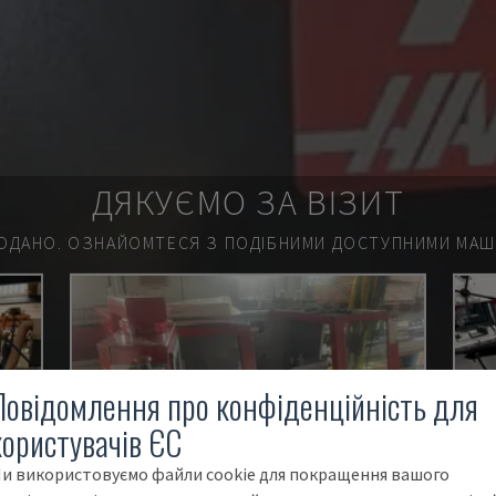
ДЯКУЄМО ЗА ВІЗИТ
ОДАНО.
ОЗНАЙОМТЕСЯ З ПОДІБНИМИ ДОСТУПНИМИ МАШИ
Повідомлення про конфіденційність для
користувачів ЄС
и використовуємо файли cookie для покращення вашого