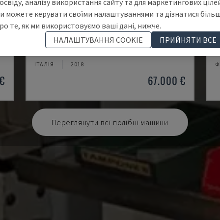
освіду, аналізу використання сайту та для маркетингових цілей
и можете керувати своїми налаштуваннями та дізнатися біль
ро те, як ми використовуємо ваші дані, нижче.
A20
M
НАЛАШТУВАННЯ COOKIE
ПРИЙНЯТИ ВСЕ
ПУ
CITIZEN - ТОКАРНИЙ ВЕРСТАТ ШВЕЙЦАРСЬКОГО ТИПУ
M
ІТАЛІЯ
2018
Ф
€
67.000 €
Переглянути всі подібні машини