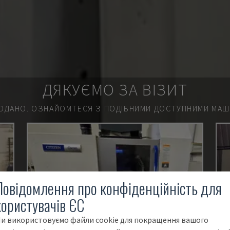
ДЯКУЄМО ЗА ВІЗИТ
ОДАНО.
ОЗНАЙОМТЕСЯ З ПОДІБНИМИ ДОСТУПНИМИ МАШИ
Повідомлення про конфіденційність для
користувачів ЄС
и використовуємо файли cookie для покращення вашого