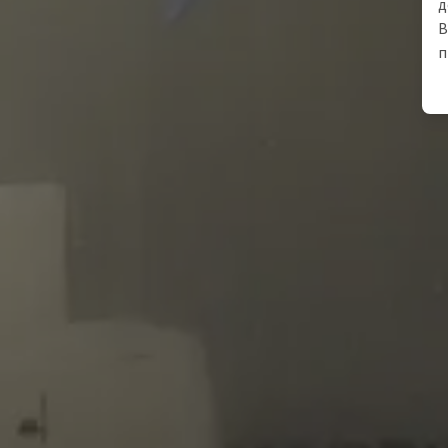
д
В
п