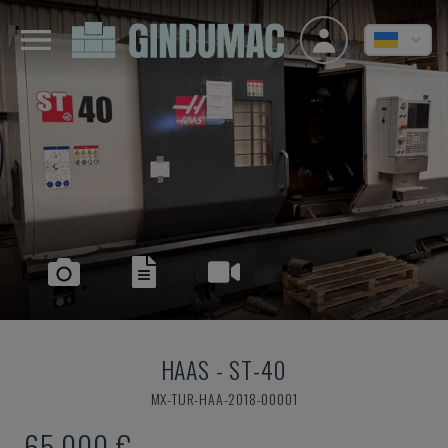
HAAS
-
ST-40
MX-TUR-HAA-2018-00001
65.000 €