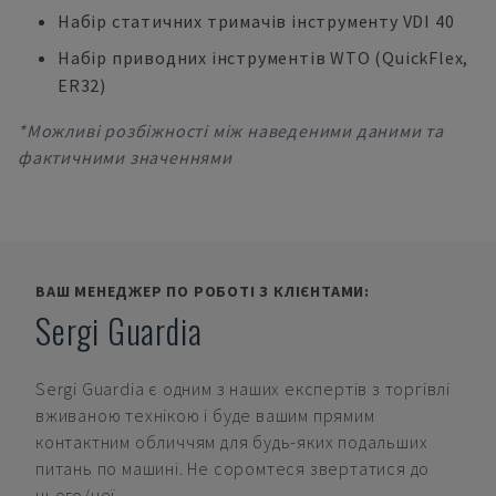
Набір статичних тримачів інструменту VDI 40
Набір приводних інструментів WTO (QuickFlex,
ER32)
*Можливі розбіжності між наведеними даними та
фактичними значеннями
ВАШ МЕНЕДЖЕР ПО РОБОТІ З КЛІЄНТАМИ:
Sergi Guardia
Sergi Guardia
є одним з наших експертів з торгівлі
вживаною технікою і буде вашим прямим
контактним обличчям для будь-яких подальших
питань по машині. Не соромтеся звертатися до
нього/неї.