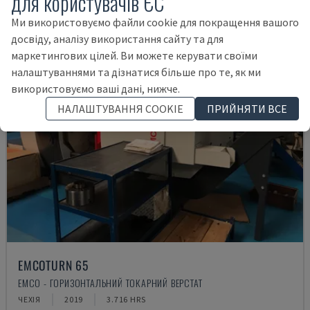
для користувачів ЄС
Ми використовуємо файли cookie для покращення вашого
досвіду, аналізу використання сайту та для
маркетингових цілей. Ви можете керувати своїми
налаштуваннями та дізнатися більше про те, як ми
використовуємо ваші дані, нижче.
НАЛАШТУВАННЯ COOKIE
ПРИЙНЯТИ ВСЕ
EMCOTURN 65
EMCO - ГОРИЗОНТАЛЬНИЙ ТОКАРНИЙ ВЕРСТАТ
ЧЕХІЯ
2019
3.716 HRS