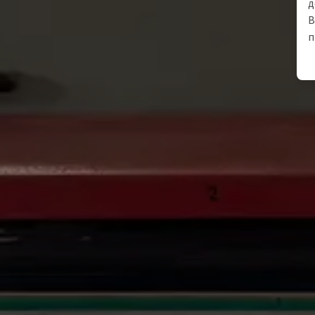
д
В
п