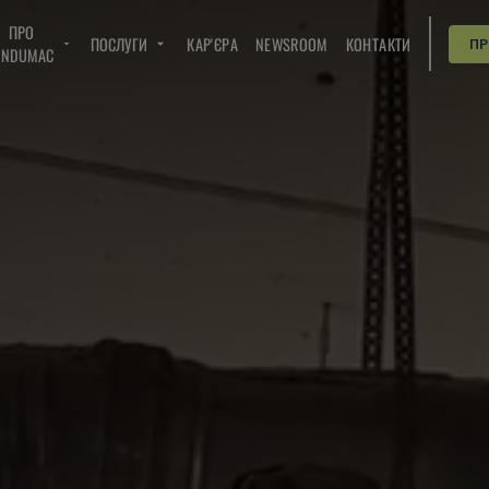
ПРО
ПОСЛУГИ
КАР'ЄРА
NEWSROOM
КОНТАКТИ
П
INDUMAC