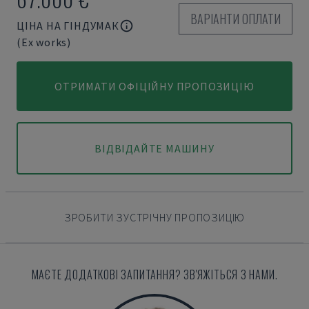
ВАРІАНТИ ОПЛАТИ
ЦІНА НА ГІНДУМАК
(Ex works)
ОТРИМАТИ ОФІЦІЙНУ ПРОПОЗИЦІЮ
ВІДВІДАЙТЕ МАШИНУ
ЗРОБИТИ ЗУСТРІЧНУ ПРОПОЗИЦІЮ
МАЄТЕ ДОДАТКОВІ ЗАПИТАННЯ? ЗВ'ЯЖІТЬСЯ З НАМИ.