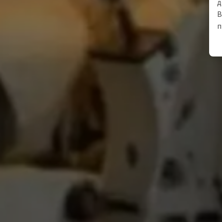
д
В
п