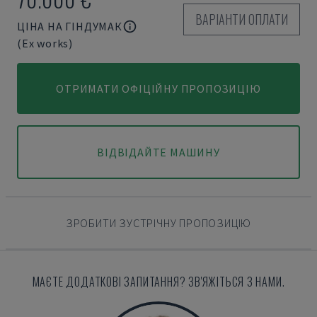
ВАРІАНТИ ОПЛАТИ
ЦІНА НА ГІНДУМАК
(Ex works)
ОТРИМАТИ ОФІЦІЙНУ ПРОПОЗИЦІЮ
ВІДВІДАЙТЕ МАШИНУ
ЗРОБИТИ ЗУСТРІЧНУ ПРОПОЗИЦІЮ
МАЄТЕ ДОДАТКОВІ ЗАПИТАННЯ? ЗВ'ЯЖІТЬСЯ З НАМИ.