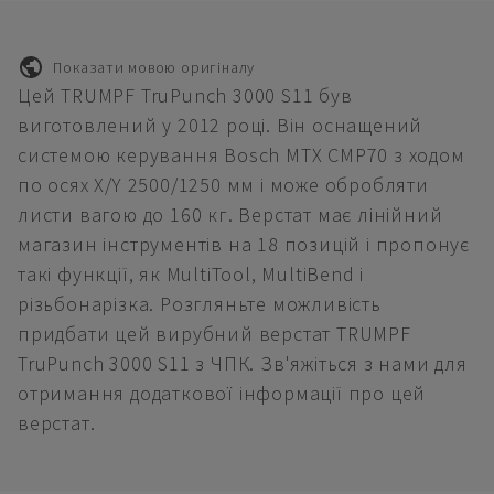
Показати мовою оригіналу
Цей TRUMPF TruPunch 3000 S11 був
виготовлений у 2012 році. Він оснащений
системою керування Bosch MTX CMP70 з ходом
по осях X/Y 2500/1250 мм і може обробляти
листи вагою до 160 кг. Верстат має лінійний
магазин інструментів на 18 позицій і пропонує
такі функції, як MultiTool, MultiBend і
різьбонарізка. Розгляньте можливість
придбати цей вирубний верстат TRUMPF
TruPunch 3000 S11 з ЧПК. Зв'яжіться з нами для
отримання додаткової інформації про цей
верстат.