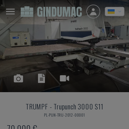
TRUMPF
-
Trupunch 3000 S11
PL-PUN-TRU-2012-00001
70.000 €