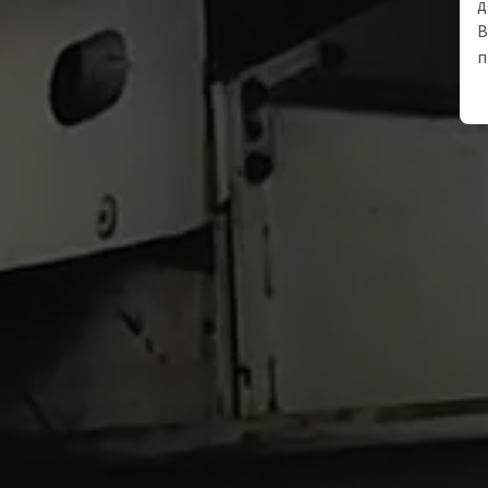
д
В
п