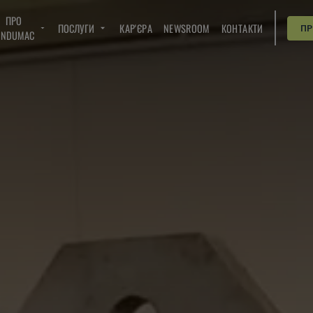
ПРО
ПОСЛУГИ
КАР'ЄРА
NEWSROOM
КОНТАКТИ
П
INDUMAC