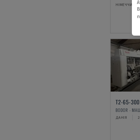
д
НІМЕЧЧИНА
В
п
T2-65-30
ДАНІЯ
2