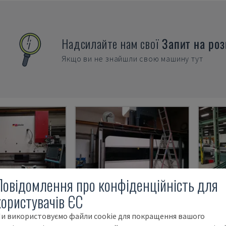
Надсилайте нам свої
Запит на роз
Якщо ви не знайшли свою машину тут
Повідомлення про конфіденційність для
користувачів ЄС
/3100
LF3015GA
и використовуємо файли cookie для покращення вашого
ЕСОВИЙ ГАЛЬМО
GWEIKE - МАШИНА ДЛЯ ЛАЗЕРНОГО РІЗАННЯ ВОЛОКОН