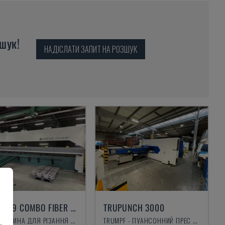
шук!
НАДІСЛАТИ ЗАПИТ НА РОЗШУК
ADIGE LT9 COMBO FIBER 3KW
TRUPUNCH 3000
BLM - МАШИНА ДЛЯ РІЗАННЯ ТРУБ
TRUMPF - ПУАНСОННИЙ ПРЕС CNC