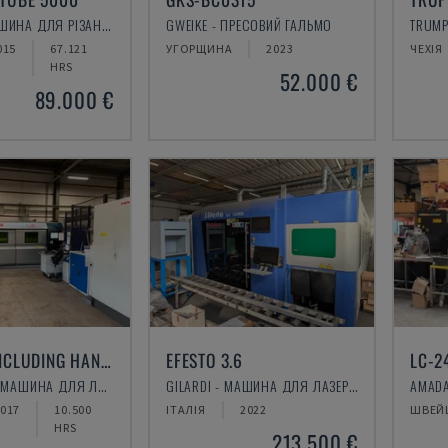
TRUMPF - МАШИНА ДЛЯ РІЗАННЯ ТРУБ
GWEIKE - ПРЕСОВИЙ ГАЛЬМО
015
67.121
УГОРЩИНА
2023
ЧЕХІЯ
HRS
52.000 €
89.000 €
L3-4020 INCLUDING HANDLING SYSTEM
EFESTO 3.6
LC-2
SALVAGNINI - МАШИНА ДЛЯ ЛАЗЕРНОГО РІЗАННЯ ВОЛОКОН
GILARDI - МАШИНА ДЛЯ ЛАЗЕРНОГО РІЗАННЯ ВОЛОКОН
017
10.500
ІТАЛІЯ
2022
ШВЕЙ
HRS
213.500 €