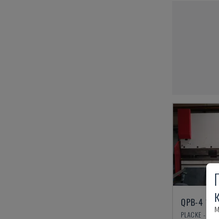
QPB-4 150
М
PLACKE - ПР