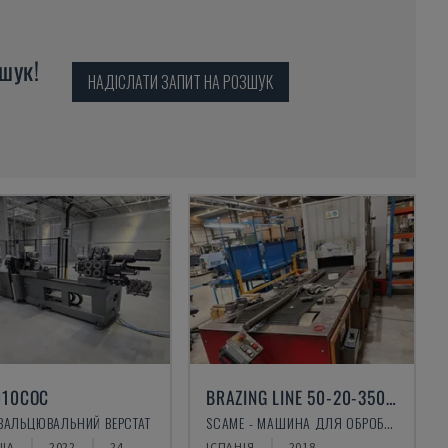
шук!
НАДІСЛАТИ ЗАПИТ НА РОЗШУК
010COC
BRAZING LINE 50-20-350-GI-DR
 ВАЛЬЦЮВАЛЬНИЙ ВЕРСТАТ
SCAME - МАШИНА ДЛЯ ОБРОБКИ ЛИСТОВОГО МЕТАЛУ
ЩА
2022
24
ІСПАНІЯ
2018