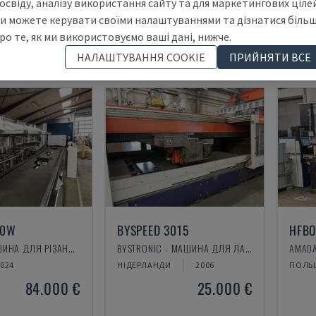
освіду, аналізу використання сайту та для маркетингових цілей
2001
9.584
НІМЕЧЧИНА
2019
3.000
ПОЛЬ
и можете керувати своїми налаштуваннями та дізнатися біль
HRS
HRS
ро те, як ми використовуємо ваші дані, нижче.
35.000 €
25.000 €
НАЛАШТУВАННЯ COOKIE
ПРИЙНЯТИ ВСЕ
00W
BYSPEED 3015
HFBO
BODOR - МАШИНА ДЛЯ РІЗАННЯ ТРУБ
BYSTRONIC - МАШИНА ДЛЯ ЛАЗЕРНОГО РІЗАННЯ CO2
AMADA
024
НІДЕРЛАНДИ
2006
ПОЛЬ
84.000 €
25.000 €