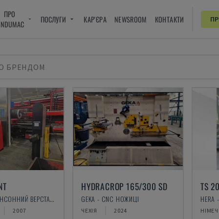
ПРО
ПОСЛУГИ
КАР'ЄРА
NEWSROOM
КОНТАКТИ
П
INDUMAC
О БРЕНДОМ
NT
HYDRACROP 165/300 SD
TS 2
AMADA - ПУАНСОННИЙ ВЕРСТАТ CNC
GEKA - CNC НОЖИЦІ
HERA 
2007
ЧЕХІЯ
2024
НІМЕ