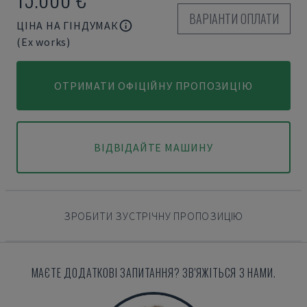
ВАРІАНТИ ОПЛАТИ
ЦІНА НА ГІНДУМАК
(Ex works)
ОТРИМАТИ ОФІЦІЙНУ ПРОПОЗИЦІЮ
ВІДВІДАЙТЕ МАШИНУ
ЗРОБИТИ ЗУСТРІЧНУ ПРОПОЗИЦІЮ
МАЄТЕ ДОДАТКОВІ ЗАПИТАННЯ? ЗВ'ЯЖІТЬСЯ З НАМИ.