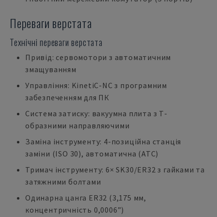
Переваги верстата
Технічні переваги верстата
Привід: сервомотори з автоматичним
змащуванням
Управління: KinetiC-NC з програмним
забезпеченням для ПК
Система затиску: вакуумна плита з Т-
образними направляючими
Заміна інструменту: 4-позиційна станція
заміни (ISO 30), автоматична (ATC)
Тримач інструменту: 6× SK30/ER32 з гайками та
затяжними болтами
Одинарна цанга ER32 (3,175 мм,
концентричність 0,0006”)