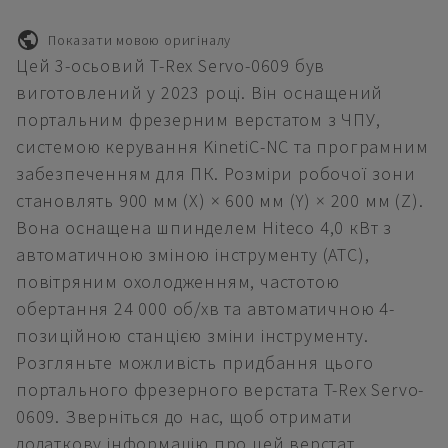
Показати мовою оригіналу
Цей 3-осьовий T-Rex Servo-0609 був
виготовлений у 2023 році. Він оснащений
портальним фрезерним верстатом з ЧПУ,
системою керування KinetiC-NC та програмним
забезпеченням для ПК. Розміри робочої зони
становлять 900 мм (X) × 600 мм (Y) × 200 мм (Z).
Вона оснащена шпинделем Hiteco 4,0 кВт з
автоматичною зміною інструменту (ATC),
повітряним охолодженням, частотою
обертання 24 000 об/хв та автоматичною 4-
позиційною станцією зміни інструменту.
Розгляньте можливість придбання цього
портального фрезерного верстата T-Rex Servo-
0609. Зверніться до нас, щоб отримати
додаткову інформацію про цей верстат.