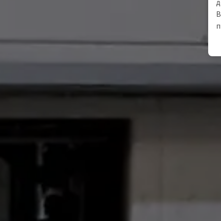
д
В
п