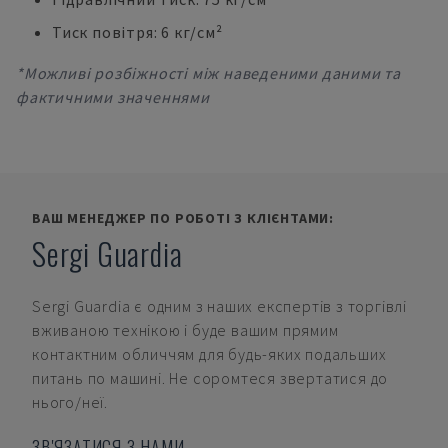
Тиск повітря: 6 кг/см²
*Можливі розбіжності між наведеними даними та
фактичними значеннями
ВАШ МЕНЕДЖЕР ПО РОБОТІ З КЛІЄНТАМИ:
Sergi Guardia
Sergi Guardia
є одним з наших експертів з торгівлі
вживаною технікою і буде вашим прямим
контактним обличчям для будь-яких подальших
питань по машині. Не соромтеся звертатися до
нього/неї.
ЗВ'ЯЗАТИСЯ З НАМИ