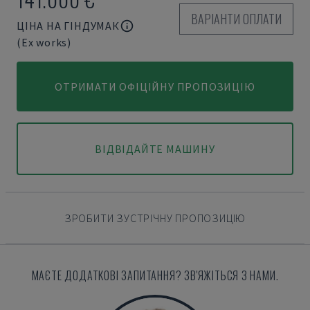
ВАРІАНТИ ОПЛАТИ
ЦІНА НА ГІНДУМАК
(Ex works)
ОТРИМАТИ ОФІЦІЙНУ ПРОПОЗИЦІЮ
ВІДВІДАЙТЕ МАШИНУ
ЗРОБИТИ ЗУСТРІЧНУ ПРОПОЗИЦІЮ
МАЄТЕ ДОДАТКОВІ ЗАПИТАННЯ? ЗВ'ЯЖІТЬСЯ З НАМИ.