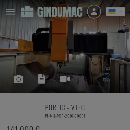
PORTIC
-
VTEC
PT-MIL-POR-2016-00001
141.000 €