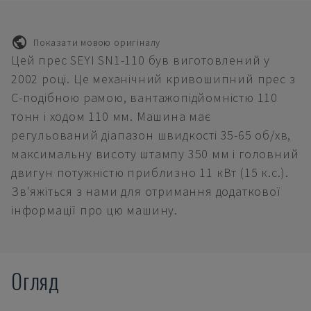
Показати мовою оригіналу
Цей прес SEYI SN1-110 був виготовлений у
2002 році. Це механічний кривошипний прес з
С-подібною рамою, вантажопідйомністю 110
тонн і ходом 110 мм. Машина має
регульований діапазон швидкості 35-65 об/хв,
максимальну висоту штампу 350 мм і головний
двигун потужністю приблизно 11 кВт (15 к.с.).
Зв'яжіться з нами для отримання додаткової
інформації про цю машину.
Огляд