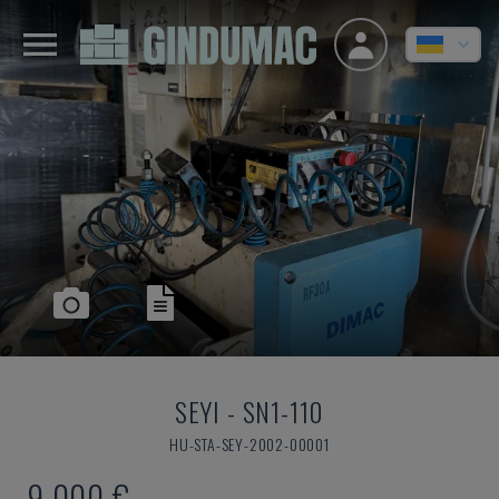
SEYI
-
SN1-110
HU-STA-SEY-2002-00001
9.000 €