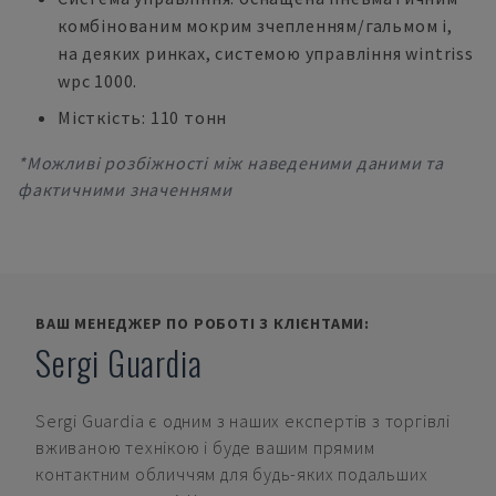
комбінованим мокрим зчепленням/гальмом і,
на деяких ринках, системою управління wintriss
wpc 1000.
Місткість: 110 тонн
*Можливі розбіжності між наведеними даними та
фактичними значеннями
ВАШ МЕНЕДЖЕР ПО РОБОТІ З КЛІЄНТАМИ:
Sergi Guardia
Sergi Guardia
є одним з наших експертів з торгівлі
вживаною технікою і буде вашим прямим
контактним обличчям для будь-яких подальших