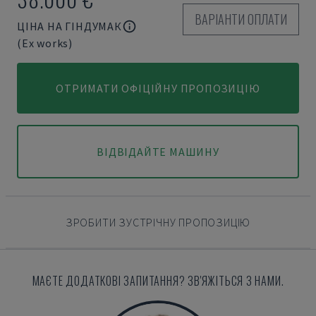
ВАРІАНТИ ОПЛАТИ
ЦІНА НА ГІНДУМАК
(Ex works)
ОТРИМАТИ ОФІЦІЙНУ ПРОПОЗИЦІЮ
ВІДВІДАЙТЕ МАШИНУ
ЗРОБИТИ ЗУСТРІЧНУ ПРОПОЗИЦІЮ
МАЄТЕ ДОДАТКОВІ ЗАПИТАННЯ? ЗВ'ЯЖІТЬСЯ З НАМИ.