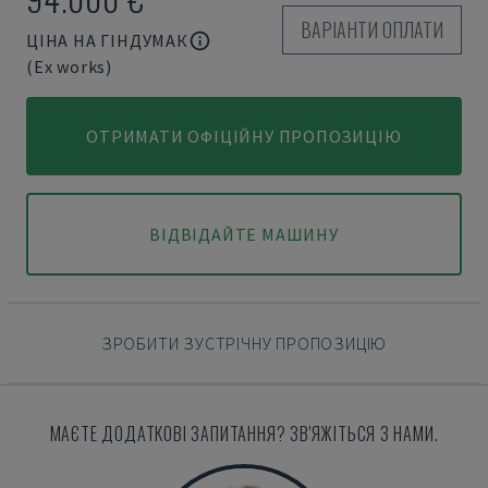
ВАРІАНТИ ОПЛАТИ
ЦІНА НА ГІНДУМАК
(Ex works)
ОТРИМАТИ ОФІЦІЙНУ ПРОПОЗИЦІЮ
ВІДВІДАЙТЕ МАШИНУ
ЗРОБИТИ ЗУСТРІЧНУ ПРОПОЗИЦІЮ
МАЄТЕ ДОДАТКОВІ ЗАПИТАННЯ? ЗВ'ЯЖІТЬСЯ З НАМИ.