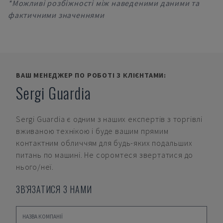
*Можливі розбіжності між наведеними даними та
фактичними значеннями
ВАШ МЕНЕДЖЕР ПО РОБОТІ З КЛІЄНТАМИ:
Sergi Guardia
Sergi Guardia
є одним з наших експертів з торгівлі
вживаною технікою і буде вашим прямим
контактним обличчям для будь-яких подальших
питань по машині. Не соромтеся звертатися до
нього/неї.
ЗВ'ЯЗАТИСЯ З НАМИ