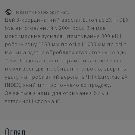
Показати мовою оригіналу
Цей 3-координатний верстат Euromac ZX INDEX
був виготовлений у 2004 році. Він має
максимальне зусилля штампування 300 кН і
робочу зону 1250 мм по осі X і 1000 мм по осі Y.
Машина здатна обробляти сталь товщиною до
7 мм. Якщо ви хочете отримати високоякісні
можливості для пробивання отворів, зверніть
увагу на пробивний верстат з ЧПК Euromac ZX
INDEX, який ми пропонуємо до продажу.
Зв'яжіться з нами для отримання більш
детальної інформації.
Огляд