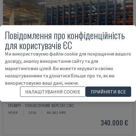
Повідомлення про конфіденційність
для користувачів ЄС
Ми використовуємо файли cookie для покращення вашого
досвіду, аналізу використання сайту та для
маркетингових цілей. Ви можете керувати своїми
налаштуваннями та дізнатися більше про те, як ми
використовуємо ваші дані, нижче.
НАЛАШТУВАННЯ COOKIE
ПРИЙНЯТИ ВСЕ
TRUPUNCH 5000 S12 + TRUSTORE 3030
TRUMPF - ПУАНСОННИЙ ВЕРСТАТ CNC
ЧЕХІЯ
2016
46.061 HRS
340.000 €