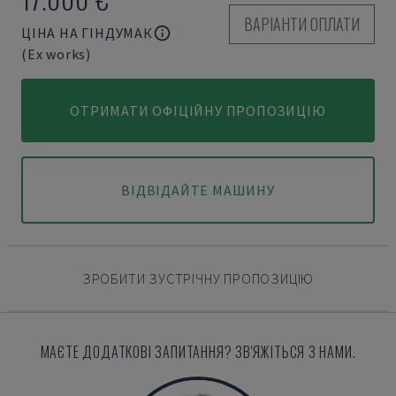
ВАРІАНТИ ОПЛАТИ
ЦІНА НА ГІНДУМАК
(Ex works)
ОТРИМАТИ ОФІЦІЙНУ ПРОПОЗИЦІЮ
ВІДВІДАЙТЕ МАШИНУ
ЗРОБИТИ ЗУСТРІЧНУ ПРОПОЗИЦІЮ
МАЄТЕ ДОДАТКОВІ ЗАПИТАННЯ? ЗВ'ЯЖІТЬСЯ З НАМИ.