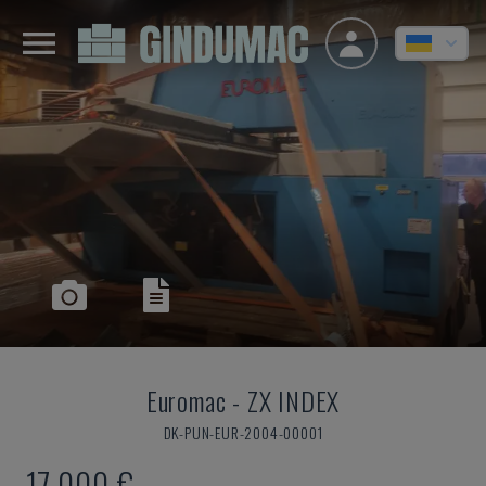
Euromac
-
ZX INDEX
DK-PUN-EUR-2004-00001
17.000 €