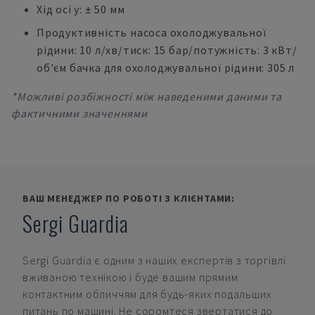
Хід осі y: ± 50 мм
Продуктивність насоса охолоджувальної
рідини: 10 л/хв/тиск: 15 бар/потужність: 3 кВт/
об'єм бачка для охолоджувальної рідини: 305 л
*Можливі розбіжності між наведеними даними та
фактичними значеннями
ВАШ МЕНЕДЖЕР ПО РОБОТІ З КЛІЄНТАМИ:
Sergi Guardia
Sergi Guardia
є одним з наших експертів з торгівлі
вживаною технікою і буде вашим прямим
контактним обличчям для будь-яких подальших
питань по машині. Не соромтеся звертатися до