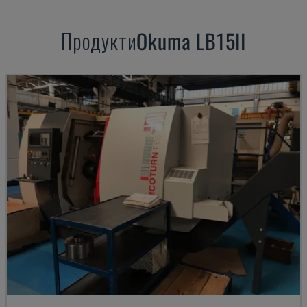
Продукти
Okuma
LB15II