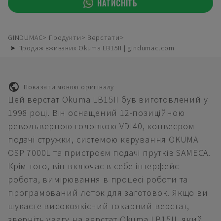
НАТИСНІТЬ
GINDUMAC
Продукти
Верстати
➤ Продаж вживаних Okuma LB15II | gindumac.com
Показати мовою оригіналу
Цей верстат Okuma LB15II був виготовлений у
1998 році. Він оснащений 12-позиційною
револьверною головкою VDI40, конвеєром
подачі стружки, системою керування OKUMA
OSP 7000L та пристроєм подачі прутків SAMECA.
Крім того, він включає в себе інтерфейс
робота, вимірювання в процесі роботи та
програмований лоток для заготовок. Якщо ви
шукаєте високоякісний токарний верстат,
зверніть увагу на верстат Okuma LB15II, який