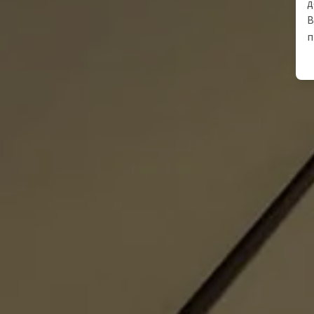
д
В
п