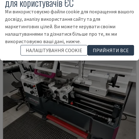
для користувачів ЄС
EMCO - ГОРИЗОНТАЛЬНИЙ ТОКАРНИЙ ВЕРСТАТ
Ми використовуємо файли cookie для покращення вашого
НІМЕЧЧИНА
2001
досвіду, аналізу використання сайту та для
14.000 €
маркетингових цілей. Ви можете керувати своїми
налаштуваннями та дізнатися більше про те, як ми
використовуємо ваші дані, нижче.
НАЛАШТУВАННЯ COOKIE
ПРИЙНЯТИ ВСЕ