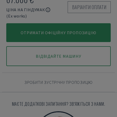
ВАРІАНТИ ОПЛАТИ
ЦІНА НА ГІНДУМАК
(Ex works)
ОТРИМАТИ ОФІЦІЙНУ ПРОПОЗИЦІЮ
ВІДВІДАЙТЕ МАШИНУ
ЗРОБИТИ ЗУСТРІЧНУ ПРОПОЗИЦІЮ
МАЄТЕ ДОДАТКОВІ ЗАПИТАННЯ? ЗВ'ЯЖІТЬСЯ З НАМИ.