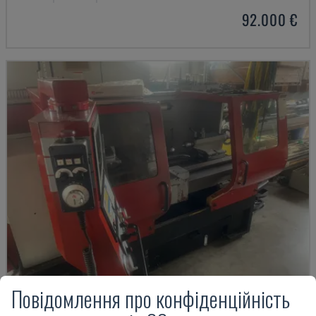
92.000 €
Повідомлення про конфіденційність
EMCOMAT 200X1000