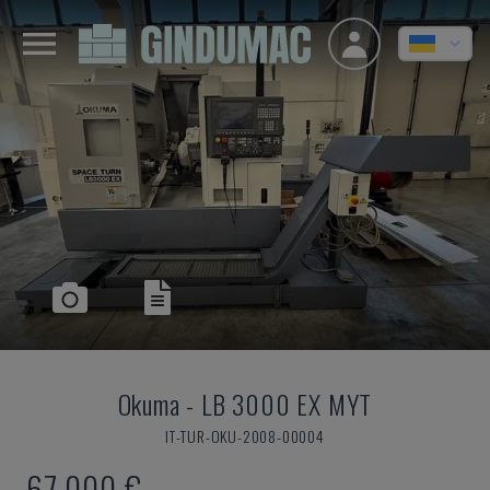
Okuma
-
LB 3000 EX MYT
IT-TUR-OKU-2008-00004
67.000 €