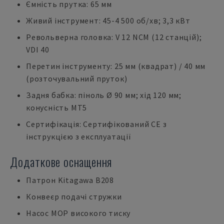
Ємність прутка: 65 мм
Живий інструмент: 45-4 500 об/хв; 3,3 кВт
Револьверна головка: V 12 NCM (12 станцій);
VDI 40
Перетин інструменту: 25 мм (квадрат) / 40 мм
(розточувальний пруток)
Задня бабка: піноль Ø 90 мм; хід 120 мм;
конусність MT5
Сертифікація: Сертифікований CE з
інструкцією з експлуатації
Додаткове оснащення
Патрон Kitagawa B208
Конвеєр подачі стружки
Насос МОР високого тиску