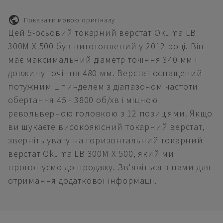
Показати мовою оригіналу
Цей 5-осьовий токарний верстат Okuma LB
300M X 500 був виготовлений у 2012 році. Він
має максимальний діаметр точіння 340 мм і
довжину точіння 480 мм. Верстат оснащений
потужним шпинделем з діапазоном частоти
обертання 45 - 3800 об/хв і міцною
револьверною головкою з 12 позиціями. Якщо
ви шукаєте високоякісний токарний верстат,
зверніть увагу на горизонтальний токарний
верстат Okuma LB 300M X 500, який ми
пропонуємо до продажу. Зв'яжіться з нами для
отримання додаткової інформації.