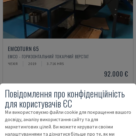
EMCOTURN 65
EMCO - ГОРИЗОНТАЛЬНИЙ ТОКАРНИЙ ВЕРСТАТ
ЧЕХІЯ
2019
3.716 HRS
92.000 €
Повідомлення про конфіденційність
для користувачів ЄС
Ми використовуємо файли cookie для покращення вашого
досвіду, аналізу використання сайту та для
маркетингових цілей. Ви можете керувати своїми
налаштуваннями та дізнатися більше про те, як ми