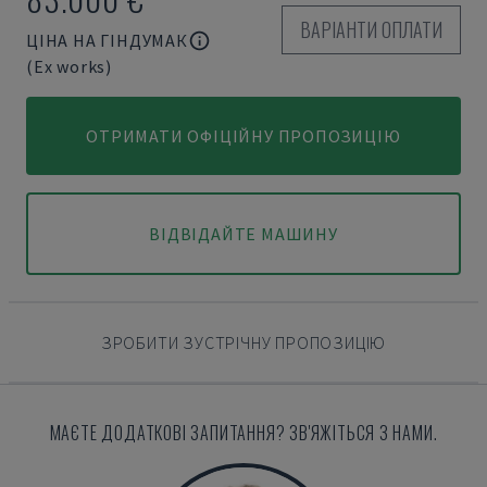
ВАРІАНТИ ОПЛАТИ
ЦІНА НА ГІНДУМАК
(Ex works)
ОТРИМАТИ ОФІЦІЙНУ ПРОПОЗИЦІЮ
ВІДВІДАЙТЕ МАШИНУ
ЗРОБИТИ ЗУСТРІЧНУ ПРОПОЗИЦІЮ
МАЄТЕ ДОДАТКОВІ ЗАПИТАННЯ? ЗВ'ЯЖІТЬСЯ З НАМИ.