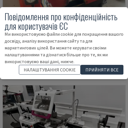
Повідомлення про конфіденційність
для користувачів ЄС
Ми використовуємо файли cookie для покращення вашого
досвіду, аналізу використання сайту та для
EMCOMAT 200X1000
маркетингових цілей. Ви можете керувати своїми
EMCO - ГОРИЗОНТАЛЬНИЙ ТОКАРНИЙ ВЕРСТАТ
налаштуваннями та дізнатися більше про те, як ми
НІМЕЧЧИНА
2001
використовуємо ваші дані, нижче.
14.000 €
НАЛАШТУВАННЯ COOKIE
ПРИЙНЯТИ ВСЕ