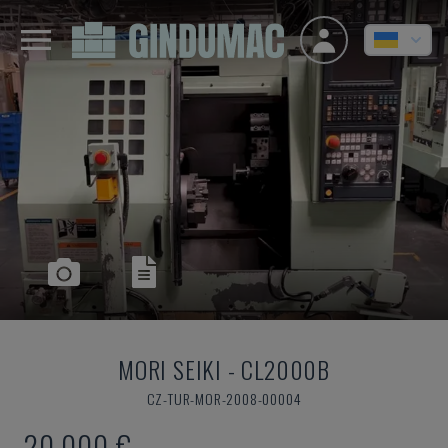
MORI SEIKI
-
CL2000B
CZ-TUR-MOR-2008-00004
20.000 €