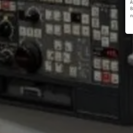
д
В
п