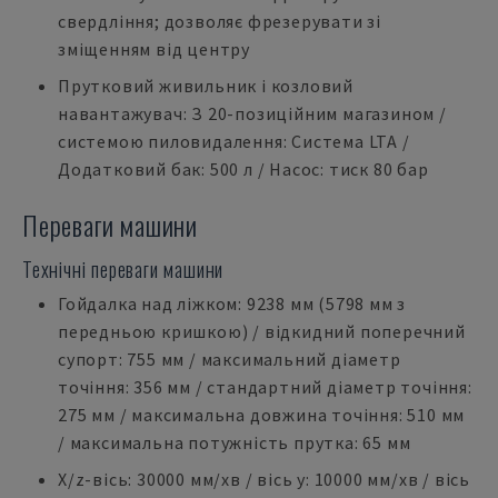
свердління; дозволяє фрезерувати зі
зміщенням від центру
Прутковий живильник і козловий
навантажувач: З 20-позиційним магазином /
системою пиловидалення: Система LTA /
Додатковий бак: 500 л / Насос: тиск 80 бар
Переваги машини
Технічні переваги машини
Гойдалка над ліжком: 9238 мм (5798 мм з
передньою кришкою) / відкидний поперечний
супорт: 755 мм / максимальний діаметр
точіння: 356 мм / стандартний діаметр точіння:
275 мм / максимальна довжина точіння: 510 мм
/ максимальна потужність прутка: 65 мм
X/z-вісь: 30000 мм/хв / вісь y: 10000 мм/хв / вісь