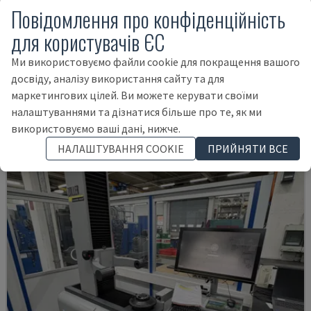
Повідомлення про конфіденційність
для користувачів ЄС
Ми використовуємо файли cookie для покращення вашого
IM-8005
досвіду, аналізу використання сайту та для
KEYENCE - ОПТИЧНА ВИМІРЮВАЛЬНА МАШИНА
маркетингових цілей. Ви можете керувати своїми
НІМЕЧЧИНА
2025
налаштуваннями та дізнатися більше про те, як ми
12.000 €
використовуємо ваші дані, нижче.
НАЛАШТУВАННЯ COOKIE
ПРИЙНЯТИ ВСЕ