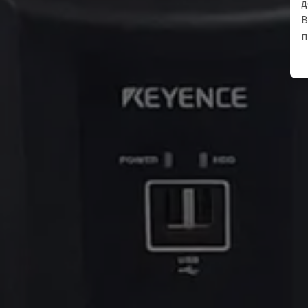
д
В
п